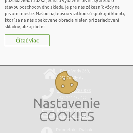
požiadaviek. Či už sa jedná o vybavení pivničky alebo o
stavbu poschodového skladu, je pre nás zákazník vždy na
prvom mieste. Našou najlepšou vizitkou sú spokojní klienti,
ktorí sa na nás opakovane obracia nielen pri zariaďovaní
skladov, ale aj dielní.
Čítať viac
Biele Vody 269,
053 76 Mlynky
+421 220 283 878
Nastavenie
+421 944 470 465
info@e-regaly.sk
COOKIES
obchod@e-regaly.sk
Pondelok - Piatok