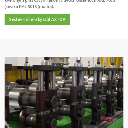
kvalitným práškovým lakom v dvoch odtieňoch RAL 7035
(sivá) a RAL 5015 (modrá).
Sestavit dílenský stůl AXTOR