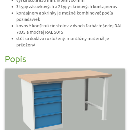
výška stola 850 mm, hĺbka 700 mm
3 typy zásuvkových a 2 typy skriňových kontajnerov
kontajnery a skrinky je možné kombinovať podľa
požiadaviek
kovové konštrukcie stolov v dvoch farbách: šedej RAL
7035 a modrej RAL 5015
stôl sa dodáva rozložený, montážny materiál je
priložený
Popis