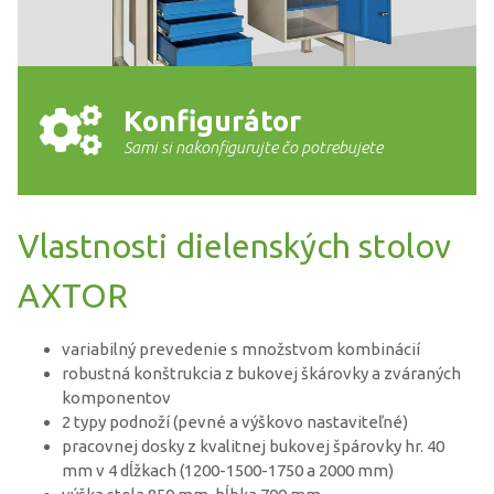
Konfigurátor
Sami si nakonfigurujte čo potrebujete
Vlastnosti dielenských stolov
AXTOR
variabilný prevedenie s množstvom kombinácií
robustná konštrukcia z bukovej škárovky a zváraných
komponentov
2 typy podnoží (pevné a výškovo nastaviteľné)
pracovnej dosky z kvalitnej bukovej špárovky hr. 40
mm v 4 dĺžkach (1200-1500-1750 a 2000 mm)