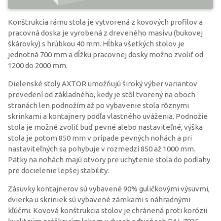
Konštrukcia rámu stola je vytvorená z kovových profilov a
pracovná doska je vyrobená z dreveného masívu (bukovej
škárovky) s hrúbkou 40 mm. Hĺbka všetkých stolov je
jednotná 700 mm a dĺžku pracovnej dosky možno zvoliť od
1200 do 2000 mm.
Dielenské stoly AXTOR umožňujú široký výber variantov
prevedení od základného, kedy je stôl tvorený na oboch
stranách len podnožím až po vybavenie stola rôznymi
skrinkami a kontajnery podľa vlastného uváženia. Podnožie
stola je možné zvoliť buď pevné alebo nastaviteľné, výška
stola je potom 850 mm v prípade pevných nohách a pri
nastaviteľných sa pohybuje v rozmedzí 850 až 1000 mm.
Pätky na nohách majú otvory pre uchytenie stola do podlahy
pre docielenie lepšej stability.
Zásuvky kontajnerov sú vybavené 90% guličkovými výsuvmi,
dvierka u skriniek sú vybavené zámkami s náhradnými
kľúčmi. Kovová konštrukcia stolov je chránená proti korózii