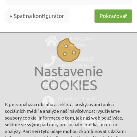
« Späť na konfigurátor
Pokračovať
Biele Vody 269,
053 76 Mlynky
+421 220 283 878
Nastavenie
+421 944 470 465
info@e-regaly.sk
COOKIES
obchod@e-regaly.sk
Pondelok - Piatok
K personalizaci obsahu a reklam, poskytování funkcí
8:00 - 17:00
sociálních médií a analýze naší návštěvnosti využíváme
soubory cookie. Informace o tom, jak náš web používáte,
sdílíme se svými partnery pro sociální média, inzerci a
analýzy. Partneři tyto údaje mohou zkombinovat s dalšími