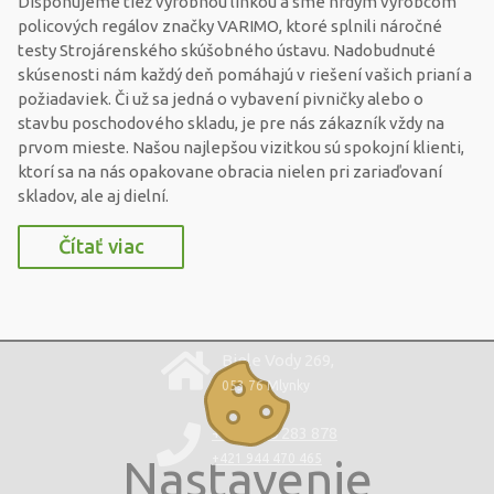
Disponujeme tiež výrobnou linkou a sme hrdým výrobcom
policových regálov značky VARIMO, ktoré splnili náročné
testy Strojárenského skúšobného ústavu. Nadobudnuté
skúsenosti nám každý deň pomáhajú v riešení vašich prianí a
požiadaviek. Či už sa jedná o vybavení pivničky alebo o
stavbu poschodového skladu, je pre nás zákazník vždy na
prvom mieste. Našou najlepšou vizitkou sú spokojní klienti,
ktorí sa na nás opakovane obracia nielen pri zariaďovaní
skladov, ale aj dielní.
Čítať viac
Biele Vody 269,
053 76 Mlynky
+421 220 283 878
Nastavenie
+421 944 470 465