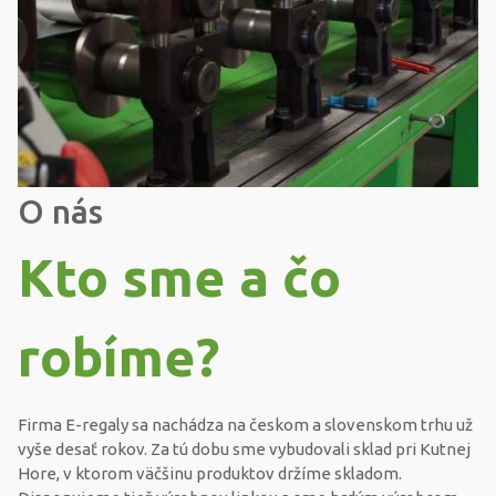
O nás
Kto sme a čo
robíme?
Firma E-regaly sa nachádza na českom a slovenskom trhu už
vyše desať rokov. Za tú dobu sme vybudovali sklad pri Kutnej
Hore, v ktorom väčšinu produktov držíme skladom.